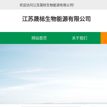
欢迎访问江苏晟梽生物能源有限公司!
江苏晟梽生物能源有限公司
网站首页
关于我们