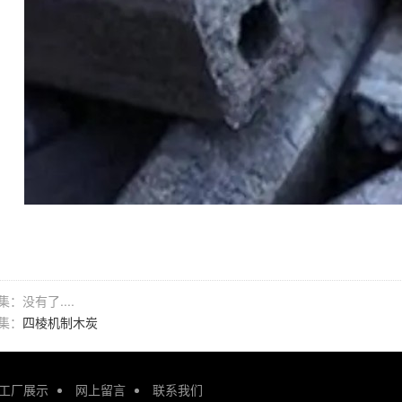
：没有了....
集：
四棱机制木炭
工厂展示
网上留言
联系我们