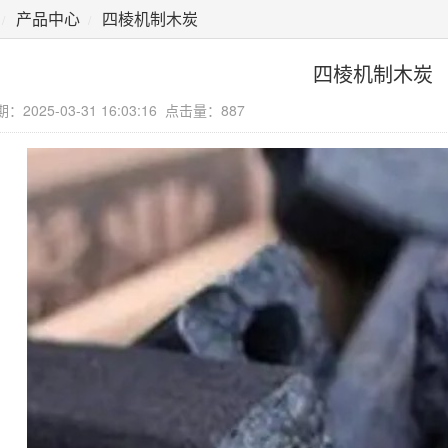
产品中心
四棱机制木炭
四棱机制木炭
2025-03-31 16:03:16 点击量：887